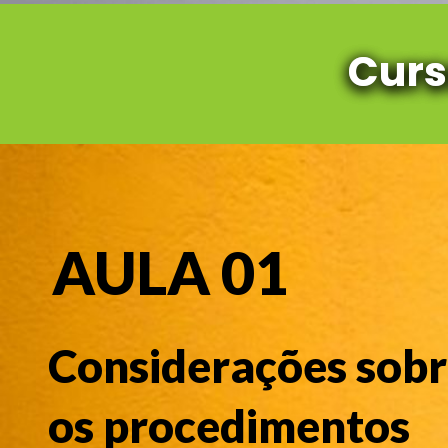
Curs
Curs
AULA 01
Considerações sob
os procedimentos