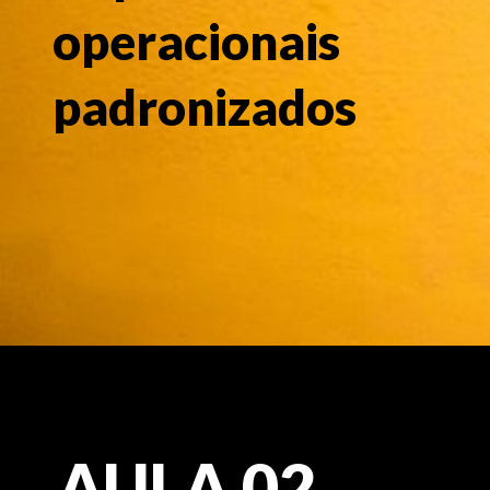
operacionais
padronizados
AULA 02