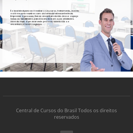
É o local ideal para você realizar o seu curso, treinamento, evento
e até mesmo reuniões com sistema de videoconferência.
Empresas e pessoas físicas encontram dentro desse espaço
todas as facicilidades para desenvolverem suas atividades.
Além do mais é um local onde pessoas talentosas se
encontram e fazem negócios.
Central de Cursos do Brasil Todos os direitos
reservados