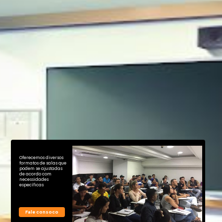
Oferecemos diversos
formatos de salas que
podem se ajustadas
de acordo com
necessidades
específicas
Fale consoco