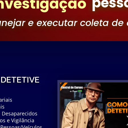
pesso
investigação
anejar
e
executar
coleta
de
 DETETIVE
riais
is
e Desaparecidos
s e Vigilância
Pessoas/Veículos,