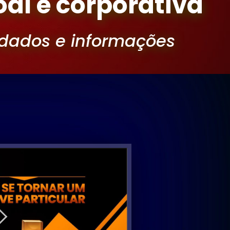
al e corporativa
dados
e
informações