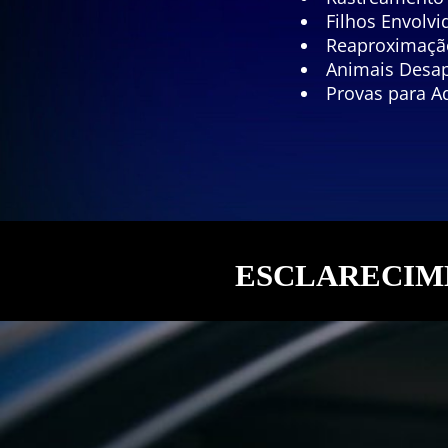
Filhos Envolv
Reaproximação
Animais Desa
Provas para A
ESCLARECIME