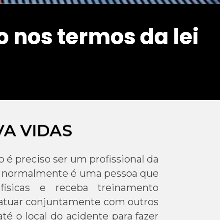
 nos termos da lei
 nos termos da lei
VA VIDAS
o é preciso ser um profissional da
as normalmente é uma pessoa que
físicas e receba treinamento
atuar conjuntamente com outros
até o local do acidente para fazer