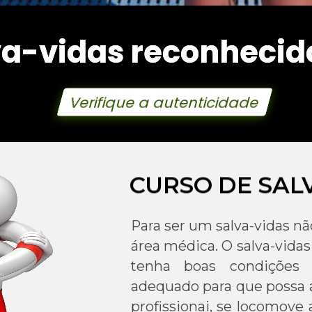
va-vidas reconhecido
va-vidas reconhecido
Verifique a autenticidade
Verifique a autenticidade
CURSO DE SAL
Para ser um salva-vidas nã
área médica. O salva-vid
tenha boas condições 
adequado para que possa 
profissionai, se locomove 