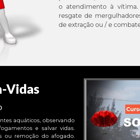
o atendimento à vítima
resgate de mergulhadores
de extração ou / e combat
a-Vidas
o
entes aquáticos, observando
fogamentos e salvar vidas.
os ou remoção do afogado.