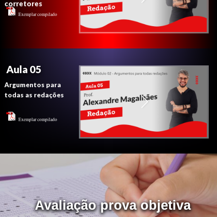
corretores
Exemplar compilado
Aula 05
Argumentos para
todas as redações
Exemplar compilado
Avaliação prova objetiva
Avaliação prova objetiva