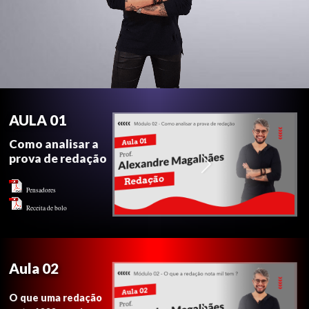
AULA 01
Como analisar a
prova de redação
Pensadores
Receita de bolo
Aula 02
O que uma redação