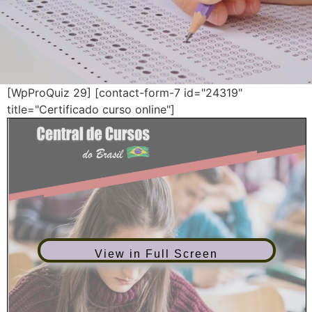
[WpProQuiz 29]
[contact-form-7 id="24319"
title="Certificado curso online"]
View in Full Screen