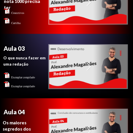
nota 1000 precisa
ter
Conectivos
Cartilha
Aula 03
O que nunca fazer em
uma redação
Exemplar compilado
Exemplar compilado
Aula 04
Os maiores
segredos dos