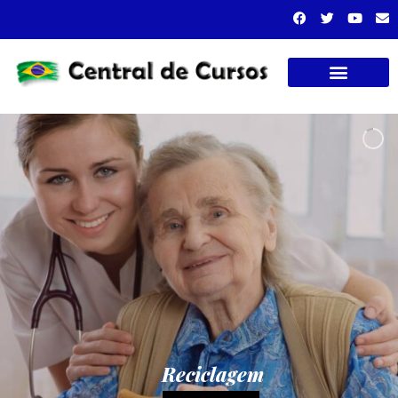
Cursos presenciais
Reciclagem