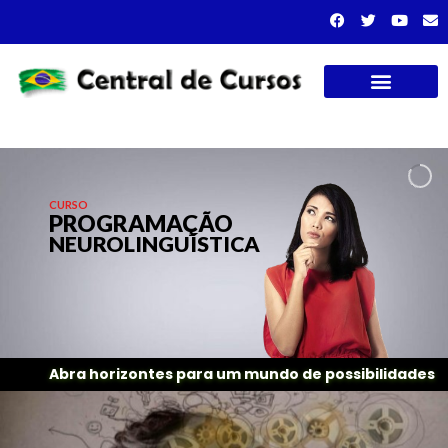
Cursos presenciais
CURSO
PROGRAMAÇÃO
NEUROLINGUÍSTICA
Abra horizontes para um mundo de possibilidades