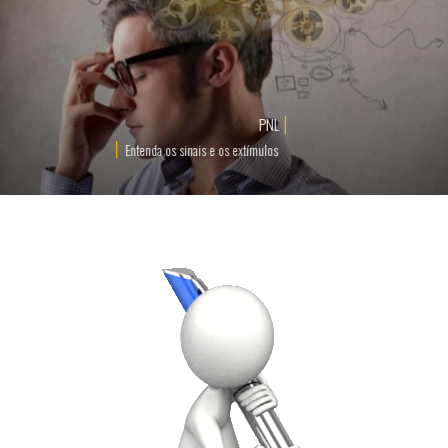
P
N
L
Entenda
os
sinais
e
os
extímulos