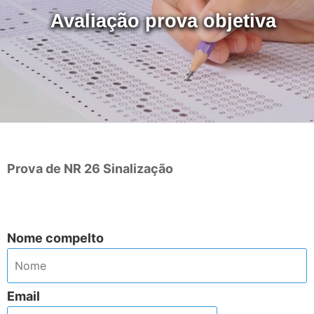
Avaliação prova objetiva
Avaliação prova objetiva
..
Prova de NR 26 Sinalização
..
Nome compelto
Email