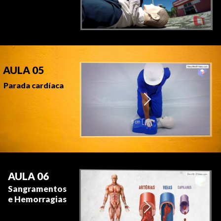
AULA 05
Parada cardíaca
AULA 06
Sangramentos
e Hemorragias