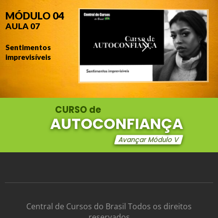
MÓDULO 04
AULA 07
Sentimentos
imprevisíveis
CURSO de
AUTOCONFIANÇA
Próximo
Módulo
Avançar Módulo V
Central de Cursos do Brasil Todos os direitos
reservados